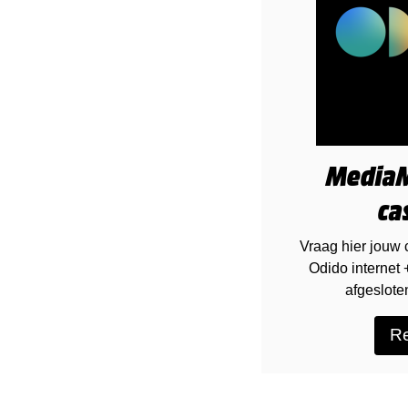
MediaM
ca
Vraag hier jouw 
Odido internet
afgeslote
Re