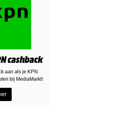
N cashback
ck aan als je KPN
loten bij MediaMarkt!
eer