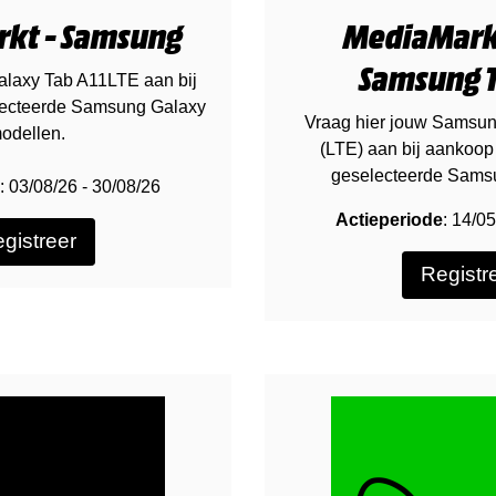
kt - Samsung
MediaMark
Samsung T
alaxy Tab A11LTE aan bij
ecteerde Samsung Galaxy
Vraag hier jouw Samsun
odellen.
(LTE) aan bij aankoop
geselecteerde Samsu
: 03/08/26 - 30/08/26
Actieperiode
: 14/0
gistreer
Registr