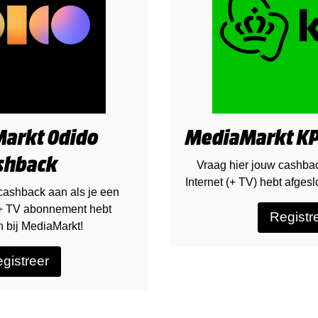
arkt Odido
MediaMarkt KP
shback
Vraag hier jouw cashba
Internet (+ TV) hebt afges
cashback aan als je een
 + TV abonnement hebt
Registr
n bij MediaMarkt!
gistreer