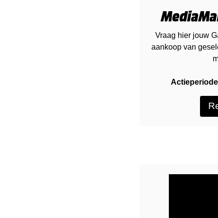
MediaMar
Vraag hier jouw G
aankoop van gesel
m
Actieperiode
Re